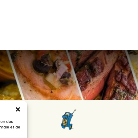
tion des
imale et de