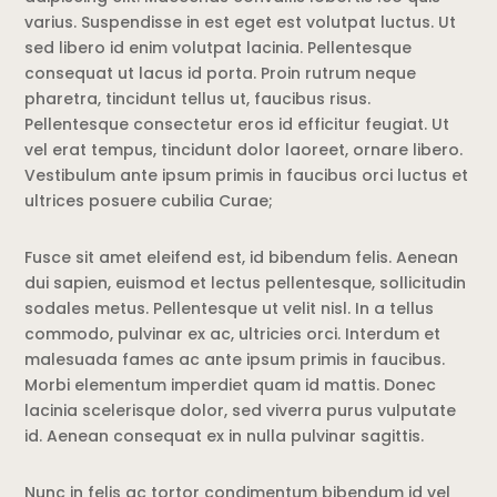
varius. Suspendisse in est eget est volutpat luctus. Ut
sed libero id enim volutpat lacinia. Pellentesque
consequat ut lacus id porta. Proin rutrum neque
pharetra, tincidunt tellus ut, faucibus risus.
Pellentesque consectetur eros id efficitur feugiat. Ut
vel erat tempus, tincidunt dolor laoreet, ornare libero.
Vestibulum ante ipsum primis in faucibus orci luctus et
ultrices posuere cubilia Curae;
Fusce sit amet eleifend est, id bibendum felis. Aenean
dui sapien, euismod et lectus pellentesque, sollicitudin
sodales metus. Pellentesque ut velit nisl. In a tellus
commodo, pulvinar ex ac, ultricies orci. Interdum et
malesuada fames ac ante ipsum primis in faucibus.
Morbi elementum imperdiet quam id mattis. Donec
lacinia scelerisque dolor, sed viverra purus vulputate
id. Aenean consequat ex in nulla pulvinar sagittis.
Nunc in felis ac tortor condimentum bibendum id vel