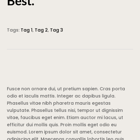
Best.
Tags:
Tag 1
,
Tag 2
,
Tag 3
Fusce non ornare dui, ut pretium sapien. Cras porta
odio et iaculis mattis. Integer ac dapibus ligula.
Phasellus vitae nibh pharetra mauris egestas
vulputate. Phasellus tellus nisi, tempor ut dignissim
vitae, faucibus eget enim. Etiam auctor mi lacus, ut
efficitur dui mollis quis. Proin mollis eget odio eu
euismod. Lorem ipsum dolor sit amet, consectetur
adipiscing elit. Maecenas convallis lobortis leo quis