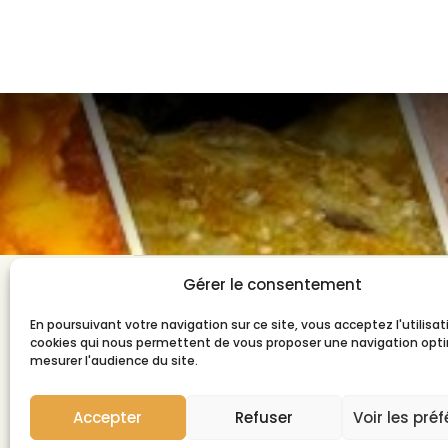
Gérer le consentement
CONTACTEZ-NOUS
En poursuivant votre navigation sur ce site, vous acceptez l'utilisa
31 Rue Archimède
cookies qui nous permettent de vous proposer une navigation opt
mesurer l'audience du site.
87000 Limoges
Par téléphone:
05 55 32 28 70
Accepter
Refuser
Voir les pré